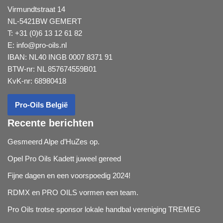
Virmundtstraat 14
NL-5421BW GEMERT
T: +31 (0)6 13 12 61 82
E:
info@pro-oils.nl
IBAN: NL40 INGB 0007 8371 91
BTW-nr: NL 857674559B01
KvK-nr: 68980418
Pro-Oils België
Recente berichten
Gesmeerd Alpe d’HuZes op.
Opel Pro Oils Kadett juweel gereed
Fijne dagen en een voorspoedig 2024!
RDMX en PRO OILS vormen een team.
Pro Oils trotse sponsor lokale handbal vereniging TREMEG