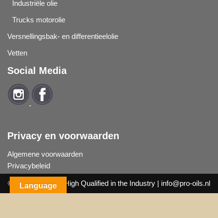
Industriële olie
Trucks motorolie
Versnellingsbak- en differentieelolie
Vetten
Social Media
Privacy en voorwaarden
Algemene voorwaarden
Privacybeleid
© 2019
Pro Oils
| High Qualified in the Industry |
info@pro-oils.nl
Language