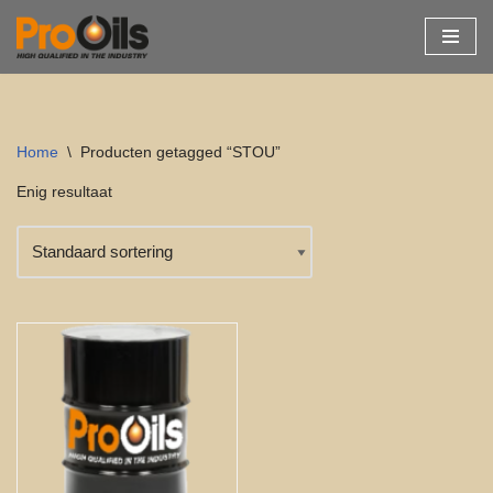
Ga
naar
de
inhoud
Home
\
Producten getagged “STOU”
Enig resultaat