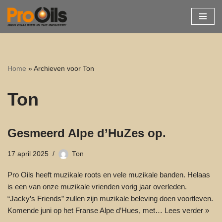
Ga
naar
de
inhoud
Home
»
Archieven voor Ton
Ton
Gesmeerd Alpe d’HuZes op.
17 april 2025
Ton
Pro Oils heeft muzikale roots en vele muzikale banden. Helaas
is een van onze muzikale vrienden vorig jaar overleden.
“Jacky’s Friends” zullen zijn muzikale beleving doen voortleven.
Komende juni op het Franse Alpe d’Hues, met…
Lees verder »