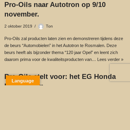
Pro-Oils naar Autotron op 9/10
november.
2 oktober 2019
Ton
Pro-Oils zal producten laten zien en demonstreren tijdens deze
de beurs “Automobielen” in het Autotron te Rosmalen. Deze
beurs heeft als bijzonder thema “120 jaar Opel” en leent zich
daarom prima voor de kwaliteitsproducten van…
Lees verder »
Pro-Oils stelt voor: het EG Honda
Language
Racingteam.
27 maart 2019
Ton
Vandaag is het Pro-Oils EG Honda Racingteam voorgesteld in
Club des V. De 6 piloten gaan samen met Pro-Oils gedurende
het BGDC-seizoen 2019 racen voor de overwinning in deze